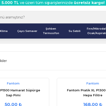
5.000 TL
ve üzeri tüm siparişlerinizde
ücretsiz kargo!
Şohben
Fırın/Mikroda
Klima
Çaycı Semaver
Su Sebili
Termosifon
Ocak/Aspirat
kiler
Fantom
Fantom
P1500 Hamarat Süpürge
Fantom Pratik XL P1300 
Sap Pimi
Hepa Filitre
50,00 ₺
168,00 ₺