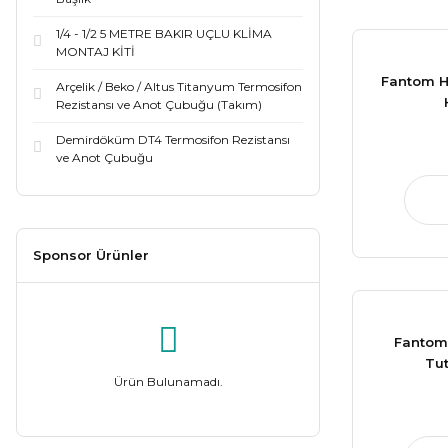
1/4 - 1/2 5 METRE BAKIR UÇLU KLİMA
MONTAJ KİTİ
Fantom Ha
Arçelik / Beko / Altus Titanyum Termosifon
Rezistansı ve Anot Çubuğu (Takım)
Demirdöküm DT4 Termosifon Rezistansı
ve Anot Çubuğu
Sponsor Ürünler
Fantom 
Tut
Ürün Bulunamadı.