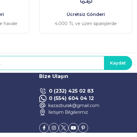
ri
Ücretsiz Gönderi
ve havale
4.000 TL ve üzeri siparişlerde
Kaydet
Bize Ulaşın
0 (232) 425 02 83
0 (554) 604 04 12
kazazburak@gmail.com
İletişim Bilgilerimiz