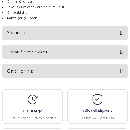
Orijinal üründür.
Tekerlekli ve esnek ara hortumludur.
Gri renklidir.
Paket içeriği 1 adettir.
Yorumlar
Taksit Seçenekleri
Bu ürüne ilk yorumu siz yapın!
Önerileriniz
Yorum Yaz
Bu ürünün fiyat bilgisi, resim, ürün açıklamalarında ve diğer
konularda yetersiz gördüğünüz noktaları öneri formunu kullanarak
tarafımıza iletebilirsiniz.
Görüş ve önerileriniz için teşekkür ederiz.
Hızlı Kargo
Güvenli Alışveriş
Ürün resmi kalitesiz, bozuk veya görüntülenemiyor.
12:00’a kadar ki tüm siparişler
256bit SSL Sertifikası
Ürün açıklamasında eksik bilgiler bulunuyor.