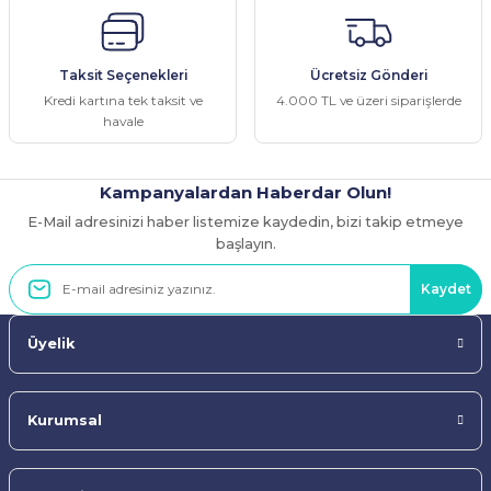
Ürün bilgilerinde hatalar bulunuyor.
Ürün fiyatı diğer sitelerden daha pahalı.
Taksit Seçenekleri
Ücretsiz Gönderi
Bu ürüne benzer farklı alternatifler olmalı.
Kredi kartına tek taksit ve
4.000 TL ve üzeri siparişlerde
havale
Kampanyalardan Haberdar Olun!
E-Mail adresinizi haber listemize kaydedin, bizi takip etmeye
Gönder
başlayın.
Kaydet
Üyelik
Kurumsal