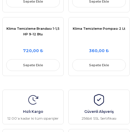
Sepete Ekle
Sepete Ekle
Parçaları
 Şartel / Switch
e Grubu
ı Çeşitleri
u
leri
rçalar
 Gövdeler
Kolları
 Ürünleri
ı
akları
kinesi Parçaları
Klima Temizleme Brandası 1-1,5
Klima Temizleme Pompası 2 Lt
HP 9-12 Btu
Sapları
ı Yedek Parçaları
çaları
netronları
 Yedek Parçaları
aları
eşitleri
 Çeşitleri
leri
 Yedek Parçaları
si Yedek Parçaları
720,00 ₺
360,00 ₺
i
ek Parçaları
ları
Sepete Ekle
Sepete Ekle
Parça Setleri
i
i Yedek Parçaları
ları
ek Parçaları
k Parçası
Parçaları
apı ve Menteşe
Makinesi Yedek Parçaları
itleri
Hızlı Kargo
Güvenli Alışveriş
12:00’a kadar ki tüm siparişler
256bit SSL Sertifikası
rleri