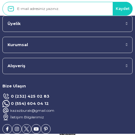
Kaydet
Üyelik
Kurumsal
Alışveriş
Bize Ulaşın
0 (232) 425 02 83
0 (554) 604 04 12
kazazburak@gmail.com
İletişim Bilgilerimiz