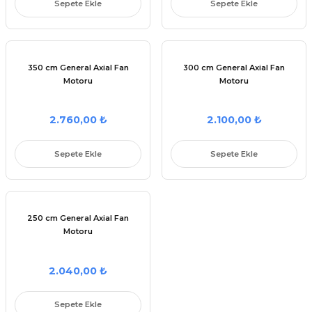
Sepete Ekle
Sepete Ekle
Parçaları
 Şartel / Switch
e Grubu
ı Çeşitleri
u
leri
rçalar
 Gövdeler
Kolları
 Ürünleri
ı
akları
kinesi Parçaları
350 cm General Axial Fan
300 cm General Axial Fan
Motoru
Motoru
Sapları
ı Yedek Parçaları
çaları
netronları
 Yedek Parçaları
aları
eşitleri
 Çeşitleri
leri
 Yedek Parçaları
si Yedek Parçaları
2.760,00 ₺
2.100,00 ₺
i
ek Parçaları
ları
Sepete Ekle
Sepete Ekle
Parça Setleri
i
i Yedek Parçaları
ları
ek Parçaları
k Parçası
250 cm General Axial Fan
Parçaları
apı ve Menteşe
Motoru
Makinesi Yedek Parçaları
itleri
2.040,00 ₺
rleri
Sepete Ekle