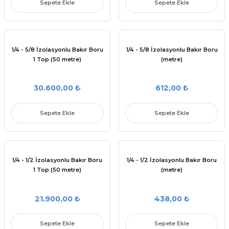
Sepete Ekle
Sepete Ekle
Parçaları
 Şartel / Switch
e Grubu
ı Çeşitleri
u
leri
rçalar
 Gövdeler
Kolları
 Ürünleri
ı
akları
kinesi Parçaları
1/4 - 5/8 İzolasyonlu Bakır Boru
1/4 - 5/8 İzolasyonlu Bakır Boru
1 Top (50 metre)
(metre)
Sapları
ı Yedek Parçaları
çaları
netronları
 Yedek Parçaları
aları
eşitleri
 Çeşitleri
leri
 Yedek Parçaları
si Yedek Parçaları
30.600,00 ₺
612,00 ₺
i
ek Parçaları
ları
Sepete Ekle
Sepete Ekle
Parça Setleri
i
i Yedek Parçaları
ları
ek Parçaları
k Parçası
1/4 - 1/2 İzolasyonlu Bakır Boru
1/4 - 1/2 İzolasyonlu Bakır Boru
Parçaları
apı ve Menteşe
1 Top (50 metre)
(metre)
Makinesi Yedek Parçaları
itleri
21.900,00 ₺
438,00 ₺
rleri
Sepete Ekle
Sepete Ekle