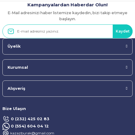
Kampanyalardan Haberdar Olun!
E-Mail adresinizi haber listemize kaydedin, bizi takip etmeye
Gönder
başlayın.
Kaydet
Üyelik
Kurumsal
Alışveriş
Bize Ulaşın
0 (232) 425 02 83
0 (554) 604 04 12
kazazburak@gmail.com