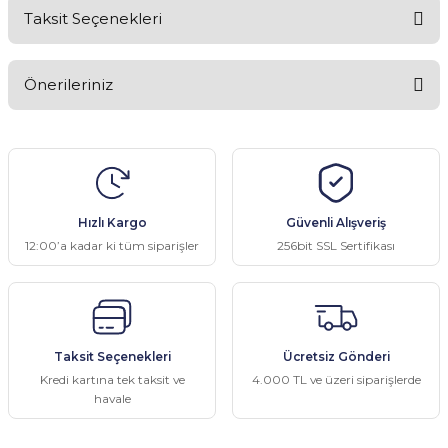
Taksit Seçenekleri
Bu ürüne ilk yorumu siz yapın!
Önerileriniz
Yorum Yaz
Bu ürünün fiyat bilgisi, resim, ürün açıklamalarında ve diğer
konularda yetersiz gördüğünüz noktaları öneri formunu kullanarak
tarafımıza iletebilirsiniz.
Görüş ve önerileriniz için teşekkür ederiz.
Hızlı Kargo
Güvenli Alışveriş
Ürün resmi kalitesiz, bozuk veya görüntülenemiyor.
12:00’a kadar ki tüm siparişler
256bit SSL Sertifikası
Ürün açıklamasında eksik bilgiler bulunuyor.
Ürün bilgilerinde hatalar bulunuyor.
Ürün fiyatı diğer sitelerden daha pahalı.
Taksit Seçenekleri
Ücretsiz Gönderi
Bu ürüne benzer farklı alternatifler olmalı.
Kredi kartına tek taksit ve
4.000 TL ve üzeri siparişlerde
havale