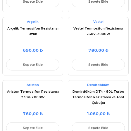
Sepete Ekle
Sepete Ekle
Parçaları
 Şartel / Switch
e Grubu
ı Çeşitleri
u
leri
rçalar
 Gövdeler
Kolları
 Ürünleri
ı
akları
kinesi Parçaları
Arçelik
Vestel
Arçelik Termosifon Rezistansı
Vestel Termosifon Rezistansı
Uzun
230V-2000W
Sapları
ı Yedek Parçaları
çaları
netronları
 Yedek Parçaları
aları
eşitleri
 Çeşitleri
leri
 Yedek Parçaları
si Yedek Parçaları
690,00 ₺
780,00 ₺
i
ek Parçaları
ları
Sepete Ekle
Sepete Ekle
Parça Setleri
i
i Yedek Parçaları
ları
ek Parçaları
k Parçası
Ariston
Demirdöküm
Ariston Termosifon Rezistansı
Demirdöküm DT4 - 80L Turbo
Parçaları
apı ve Menteşe
230V-2000W
Termosifon Rezistansı ve Anot
Çubuğu
Makinesi Yedek Parçaları
itleri
780,00 ₺
1.080,00 ₺
rleri
Sepete Ekle
Sepete Ekle