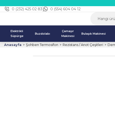
0 (232) 425 02 83
0 (554) 604 04 12
Elektrikli
Çamaşır
Buzdolabı
Bulaşık Makinesi
Süpürge
Makinesi
Anasayfa
Şohben Termosifon
Rezistans / Anot Çeşitleri
Demi