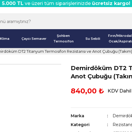
5.000 TL
ve üzeri tüm siparişlerinizde
ücretsiz kargo!
Şohben
Fırın/Mikroda
Klima
Çaycı Semaver
Su Sebili
Termosifon
Ocak/Aspirat
rdöküm DT2 Titanyum Termosifon Rezistansı ve Anot Çubuğu (Takım
Demirdöküm DT2 Ti
Anot Çubuğu (Takı
840,00 ₺
KDV Dahil
Marka
Demirdö
Kategori
Rezistans