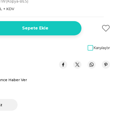
S1W(Kopya-BES)
L + KDV
Sepete Ekle
Karşılaştır
ünce Haber Ver
iz