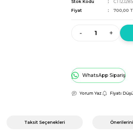
Stok Kodu
CT12J28
Fiyat
700,00 T
-
+
WhatsApp Sipariş
Yorum Yaz
Fiyatı Düş
Taksit Seçenekleri
Önerilerin