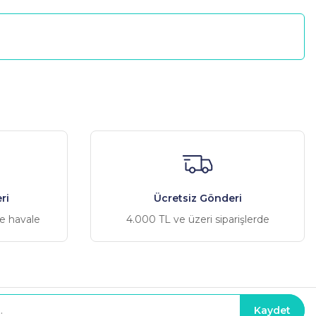
a iletebilirsiniz.
 performans ve kalite artı güven vermesi ok ,teşekkürler BTK .
ri
Ücretsiz Gönderi
ve havale
4.000 TL ve üzeri siparişlerde
Kaydet