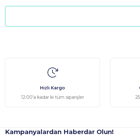
Bu ürünün fiyat bilgisi, resim, ürün açıklamalarında ve diğer ko
Görüş ve önerileriniz için teşekkür ederiz.
Guvenilir firma
Ürün resmi kalitesiz, bozuk veya görüntülenemiyor.
İlk defa alışveriş yapma imkanı buldum firmadan, ilk başta tered
Ürün açıklamasında eksik bilgiler bulunuyor.
Artık parça hakkında ilk arayacağım adres olmayı hak ediyor.
Ürün bilgilerinde hatalar bulunuyor.
Hızlı Kargo
Erkan Can | 18/04/2024
Ürün fiyatı diğer sitelerden daha pahalı.
12:00’a kadar ki tüm siparişler
25
Bu ürüne benzer farklı alternatifler olmalı.
Yorum Yaz
Kampanyalardan Haberdar Olun!