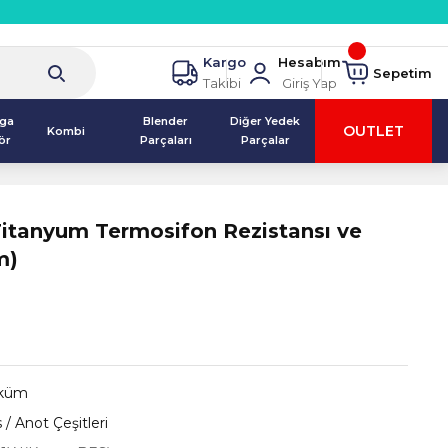
Kargo
Hesabım
Sepetim
Takibi
Giriş Yap
lga
Blender
Diğer Yedek
OUTLET
Kombi
ör
Parçaları
Parçalar
)
tanyum Termosifon Rezistansı ve
m)
küm
 / Anot Çeşitleri