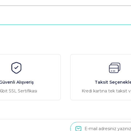
nularda yetersiz gördüğünüz noktaları öneri formunu kullanarak tarafımız
düt ettim, fakat uygun fiyatlar beni tevsik etti, ve sonuç olarak fiyat
Güvenli Alışveriş
Taksit Seçenekle
6bit SSL Sertifikası
Kredi kartına tek taksit 