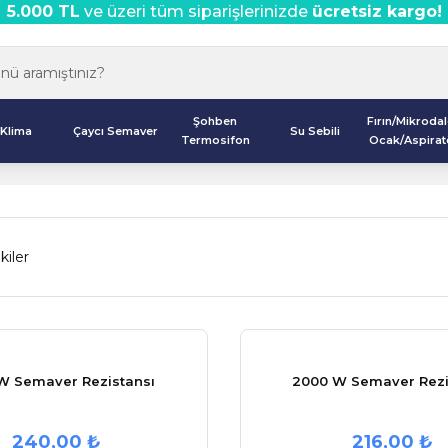
5.000 TL
ve üzeri tüm siparişlerinizde
ücretsiz kargo!
Şohben
Fırın/Mikroda
Klima
Çaycı Semaver
Su Sebili
Termosifon
Ocak/Aspirat
kiler
W Semaver Rezistansı
2000 W Semaver Rezi
240,00 ₺
216,00 ₺