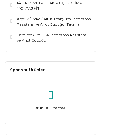
1/4 - 1/2 5 METRE BAKIR UÇLU KLİMA
MONTAJ KİTİ
Arçelik / Beko / Altus Titanyum Termosifon
Rezistansı ve Anot Çubuğu (Takım)
Demirdöküm DT4 Termosifon Rezistansı
ve Anot Çubuğu
Sponsor Ürünler
Ürün Bulunamadı.