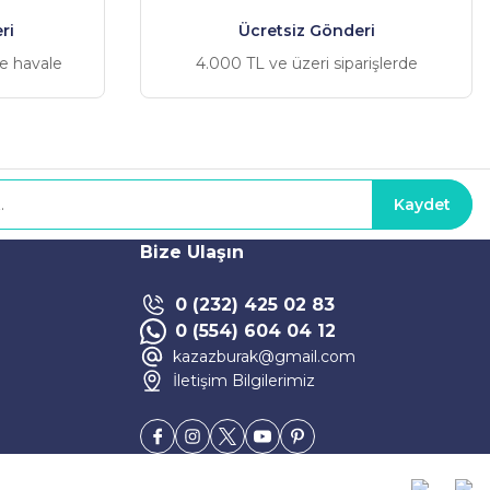
ri
Ücretsiz Gönderi
ve havale
4.000 TL ve üzeri siparişlerde
Kaydet
Bize Ulaşın
0 (232) 425 02 83
0 (554) 604 04 12
kazazburak@gmail.com
İletişim Bilgilerimiz