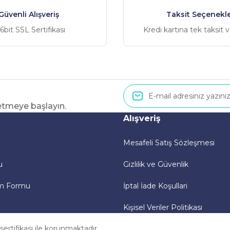
Güvenli Alışveriş
Taksit Seçenekle
6bit SSL Sertifikası
Kredi kartına tek taksit 
 etmeye başlayın.
Alışveriş
Mesafeli Satış Sözleşmesi
u
Gizlilik ve Güvenlik
im Formu
İptal İade Koşullari
Kişisel Veriler Politikası
 sertifikası ile korunmaktadır.