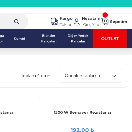
Kargo
Hesabım
Sepetim
Takibi
Giriş Yap
lga
Blender
Diğer Yedek
OUTLET
Kombi
ör
Parçaları
Parçalar
Toplam 4 ürün
stansı
1500 W Semaver Rezistansı
192,00 ₺