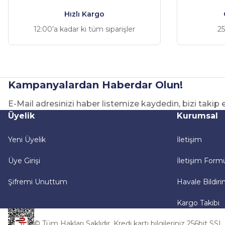
Hızlı Kargo
12:00’a kadar ki tüm siparişler
25
Kampanyalardan Haberdar Olun!
E-Mail adresinizi haber listemize kaydedin, bizi takip
Üyelik
Kurumsal
Yeni Üyelik
İletişim
Üye Girişi
İletişim Form
Şifremi Unuttum
Havale Bildir
Kargo Takibi
© Tüm Hakları Saklıdır. Kredi kartı bilgileriniz 256bit SSL