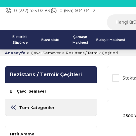
0 (232) 425 02 83
0 (554) 604 04 12
Elektrikli
Çamaşır
Buzdolabı
Bulaşık Makinesi
Süpürge
Makinesi
Anasayfa
Çaycı Semaver
Rezistans / Termik Çeşitleri
Rezistans / Termik Çeşitleri
Stokta
Çaycı Semaver
Tüm Kategoriler
2500 
Hızlı Arama