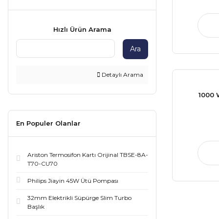
Hızlı Ürün Arama
Ara
Detaylı Arama
1000 
En Populer Olanlar
Ariston Termosifon Kartı Orijinal TBSE-8A-
T70-CU70
Philips Jiayin 45W Ütü Pompası
32mm Elektrikli Süpürge Slim Turbo
Başlık