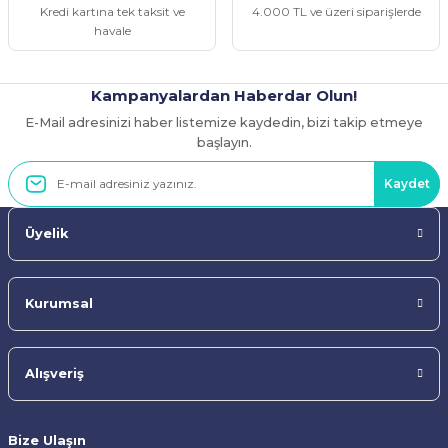
Kredi kartına tek taksit ve
4.000 TL ve üzeri siparişlerde
havale
Kampanyalardan Haberdar Olun!
E-Mail adresinizi haber listemize kaydedin, bizi takip etmeye
Gönder
başlayın.
Kaydet
Üyelik
Kurumsal
Alışveriş
Bize Ulaşın