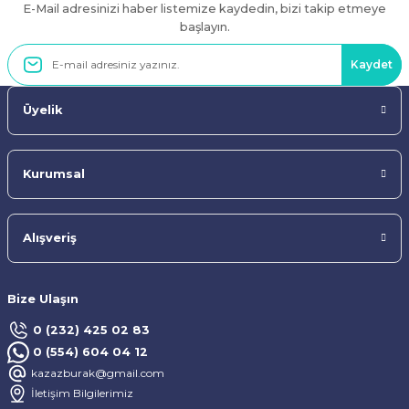
E-Mail adresinizi haber listemize kaydedin, bizi takip etmeye
Gönder
başlayın.
Kaydet
Üyelik
Kurumsal
Alışveriş
Bize Ulaşın
0 (232) 425 02 83
0 (554) 604 04 12
kazazburak@gmail.com
İletişim Bilgilerimiz