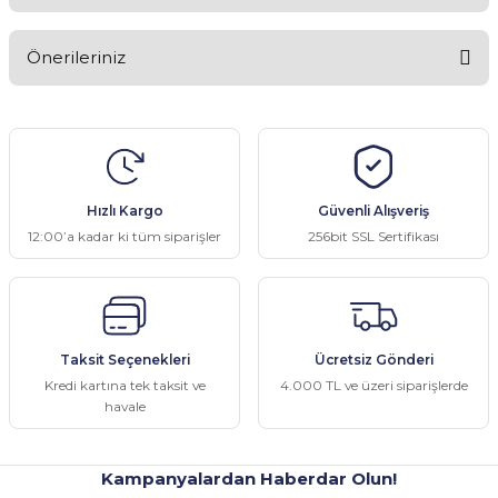
Bu ürüne ilk yorumu siz yapın!
Önerileriniz
Yorum Yaz
Bu ürünün fiyat bilgisi, resim, ürün açıklamalarında ve diğer
konularda yetersiz gördüğünüz noktaları öneri formunu kullanarak
tarafımıza iletebilirsiniz.
Görüş ve önerileriniz için teşekkür ederiz.
Hızlı Kargo
Güvenli Alışveriş
Ürün resmi kalitesiz, bozuk veya görüntülenemiyor.
12:00’a kadar ki tüm siparişler
256bit SSL Sertifikası
Ürün açıklamasında eksik bilgiler bulunuyor.
Ürün bilgilerinde hatalar bulunuyor.
Ürün fiyatı diğer sitelerden daha pahalı.
Taksit Seçenekleri
Ücretsiz Gönderi
Bu ürüne benzer farklı alternatifler olmalı.
Kredi kartına tek taksit ve
4.000 TL ve üzeri siparişlerde
havale
Kampanyalardan Haberdar Olun!