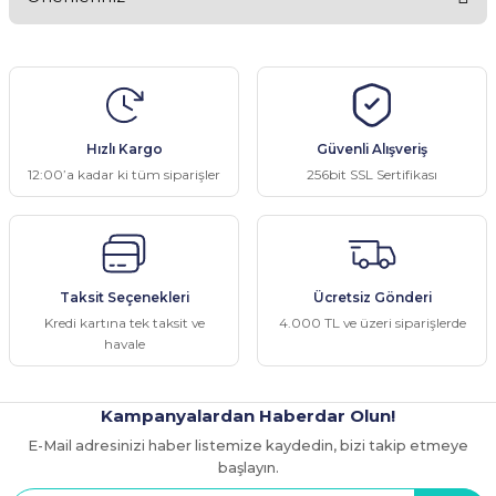
Yorum Yaz
Bu ürünün fiyat bilgisi, resim, ürün açıklamalarında ve diğer
konularda yetersiz gördüğünüz noktaları öneri formunu kullanarak
tarafımıza iletebilirsiniz.
Görüş ve önerileriniz için teşekkür ederiz.
Hızlı Kargo
Güvenli Alışveriş
Ürün resmi kalitesiz, bozuk veya görüntülenemiyor.
12:00’a kadar ki tüm siparişler
256bit SSL Sertifikası
Ürün açıklamasında eksik bilgiler bulunuyor.
Ürün bilgilerinde hatalar bulunuyor.
Ürün fiyatı diğer sitelerden daha pahalı.
Taksit Seçenekleri
Ücretsiz Gönderi
Bu ürüne benzer farklı alternatifler olmalı.
Kredi kartına tek taksit ve
4.000 TL ve üzeri siparişlerde
havale
Kampanyalardan Haberdar Olun!
E-Mail adresinizi haber listemize kaydedin, bizi takip etmeye
Gönder
başlayın.