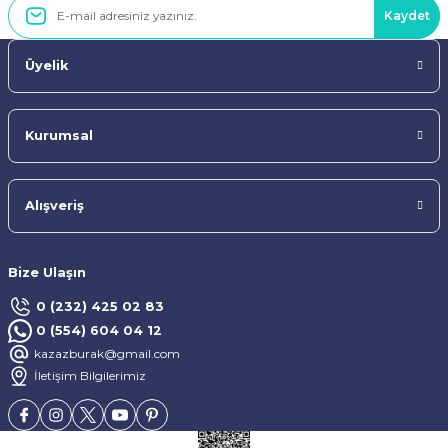
Kaydet
Üyelik
Kurumsal
Alışveriş
Bize Ulaşın
0 (232) 425 02 83
0 (554) 604 04 12
kazazburak@gmail.com
İletişim Bilgilerimiz