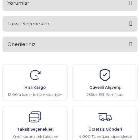
Yorumlar
Taksit Seçenekleri
Bu ürüne ilk yorumu siz yapın!
Önerileriniz
Yorum Yaz
Bu ürünün fiyat bilgisi, resim, ürün açıklamalarında ve diğer
konularda yetersiz gördüğünüz noktaları öneri formunu kullanarak
tarafımıza iletebilirsiniz.
Görüş ve önerileriniz için teşekkür ederiz.
Hızlı Kargo
Güvenli Alışveriş
Ürün resmi kalitesiz, bozuk veya görüntülenemiyor.
12:00’a kadar ki tüm siparişler
256bit SSL Sertifikası
Ürün açıklamasında eksik bilgiler bulunuyor.
Ürün bilgilerinde hatalar bulunuyor.
Ürün fiyatı diğer sitelerden daha pahalı.
Taksit Seçenekleri
Ücretsiz Gönderi
Bu ürüne benzer farklı alternatifler olmalı.
Kredi kartına tek taksit ve
4.000 TL ve üzeri siparişlerde