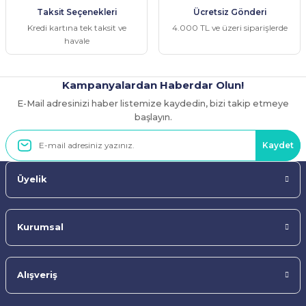
Taksit Seçenekleri
Ücretsiz Gönderi
Bu ürüne benzer farklı alternatifler olmalı.
Kredi kartına tek taksit ve
4.000 TL ve üzeri siparişlerde
havale
Kampanyalardan Haberdar Olun!
E-Mail adresinizi haber listemize kaydedin, bizi takip etmeye
Gönder
başlayın.
Kaydet
Üyelik
Kurumsal
Alışveriş