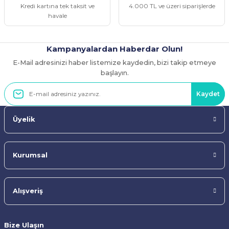
Kredi kartına tek taksit ve
4.000 TL ve üzeri siparişlerde
havale
Kampanyalardan Haberdar Olun!
E-Mail adresinizi haber listemize kaydedin, bizi takip etmeye
Gönder
başlayın.
Kaydet
Üyelik
Kurumsal
Alışveriş
Bize Ulaşın