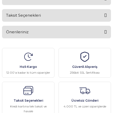
Taksit Seçenekleri
Bu ürüne ilk yorumu siz yapın!
Önerileriniz
Yorum Yaz
Bu ürünün fiyat bilgisi, resim, ürün açıklamalarında ve diğer
konularda yetersiz gördüğünüz noktaları öneri formunu kullanarak
tarafımıza iletebilirsiniz.
Görüş ve önerileriniz için teşekkür ederiz.
Hızlı Kargo
Güvenli Alışveriş
Ürün resmi kalitesiz, bozuk veya görüntülenemiyor.
12:00’a kadar ki tüm siparişler
256bit SSL Sertifikası
Ürün açıklamasında eksik bilgiler bulunuyor.
Ürün bilgilerinde hatalar bulunuyor.
Ürün fiyatı diğer sitelerden daha pahalı.
Taksit Seçenekleri
Ücretsiz Gönderi
Bu ürüne benzer farklı alternatifler olmalı.
Kredi kartına tek taksit ve
4.000 TL ve üzeri siparişlerde
havale