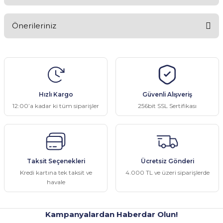
Bu ürüne ilk yorumu siz yapın!
Önerileriniz
Yorum Yaz
Bu ürünün fiyat bilgisi, resim, ürün açıklamalarında ve diğer
konularda yetersiz gördüğünüz noktaları öneri formunu kullanarak
tarafımıza iletebilirsiniz.
Görüş ve önerileriniz için teşekkür ederiz.
Hızlı Kargo
Güvenli Alışveriş
Ürün resmi kalitesiz, bozuk veya görüntülenemiyor.
12:00’a kadar ki tüm siparişler
256bit SSL Sertifikası
Ürün açıklamasında eksik bilgiler bulunuyor.
Ürün bilgilerinde hatalar bulunuyor.
Ürün fiyatı diğer sitelerden daha pahalı.
Taksit Seçenekleri
Ücretsiz Gönderi
Bu ürüne benzer farklı alternatifler olmalı.
Kredi kartına tek taksit ve
4.000 TL ve üzeri siparişlerde
havale
Kampanyalardan Haberdar Olun!