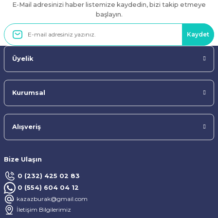
E-Mail adresinizi haber listemize kaydedin, bizi takip etmeye
Gönder
başlayın.
Kaydet
Üyelik
Kurumsal
Alışveriş
Bize Ulaşın
0 (232) 425 02 83
0 (554) 604 04 12
kazazburak@gmail.com
İletişim Bilgilerimiz