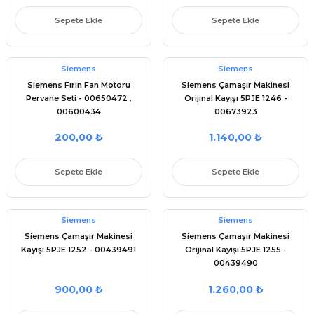
Parçaları
 Şartel / Switch
e Grubu
ı Çeşitleri
u
leri
rçalar
Sepete Ekle
Sepete Ekle
 Gövdeler
Kolları
 Ürünleri
ı
akları
kinesi Parçaları
Siemens
Siemens
Sapları
ı Yedek Parçaları
çaları
netronları
 Yedek Parçaları
Siemens Fırın Fan Motoru
Siemens Çamaşır Makinesi
Pervane Seti - 00650472 ,
Orijinal Kayışı 5PJE 1246 -
00600434
00673923
aları
eşitleri
 Çeşitleri
leri
 Yedek Parçaları
si Yedek Parçaları
200,00 ₺
1.140,00 ₺
i
ek Parçaları
ları
Sepete Ekle
Sepete Ekle
Parça Setleri
i
i Yedek Parçaları
ları
ek Parçaları
k Parçası
Siemens
Siemens
Parçaları
apı ve Menteşe
Siemens Çamaşır Makinesi
Siemens Çamaşır Makinesi
Kayışı 5PJE 1252 - 00439491
Orijinal Kayışı 5PJE 1255 -
Makinesi Yedek Parçaları
itleri
00439490
900,00 ₺
1.260,00 ₺
rleri