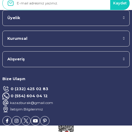
Kaydet
Üyelik
Kurumsal
Alışveriş
Bize Ulaşın
0 (232) 425 02 83
0 (554) 604 04 12
kazazburak@gmail.com
İletişim Bilgilerimiz