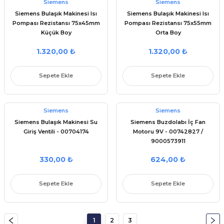
Siemens
Siemens
Siemens Bulaşık Makinesi Isı
Siemens Bulaşık Makinesi Isı
Pompası Rezistansı 75x45mm
Pompası Rezistansı 75x55mm
Küçük Boy
Orta Boy
1.320,00 ₺
1.320,00 ₺
Sepete Ekle
Sepete Ekle
Siemens
Siemens
Siemens Bulaşık Makinesi Su
Siemens Buzdolabı İç Fan
Giriş Ventili - 00704174
Motoru 9V - 00742827 /
9000573911
330,00 ₺
624,00 ₺
Sepete Ekle
Sepete Ekle
1
2
3