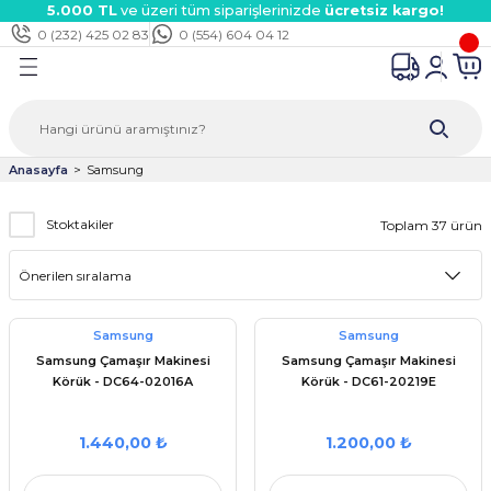
5.000 TL
ve üzeri tüm siparişlerinizde
ücretsiz kargo!
Geri Dön
Geri Dön
Geri Dön
Geri Dön
Geri Dön
Geri Dön
Geri Dön
Geri Dön
Geri Dön
Geri Dön
Geri Dön
Geri Dön
0 (232) 425 02 83
0 (554) 604 04 12
Süpürge
kinesi
inesi
aver
rmosifon
dalga Ocak/Aspiratör
çaları
k Parçalar
rı
ar
tları
 Çeşitleri
i
rı
i
ektörü
Anasayfa
Samsung
ları
mak Çeşitleri
ri
kanlar
i
şitleri
arı
rı
ermostatları
Stoktakiler
Toplam 37 ürün
ervane Çeşitleri
itleri
ik Çeşitleri
ri
rı
aları
kanlar
i
eri
ır Borular
eri
ek Parçaları
ı
arçaları
edek Parçaları
Samsung
Samsung
ı
eşitleri
ri
esi Parçaları
eri
ları
 Kabloları
Samsung Çamaşır Makinesi
Samsung Çamaşır Makinesi
Körük - DC64-02016A
Körük - DC61-20219E
arı
ta
umları
arı
1.440,00 ₺
1.200,00 ₺
eri
ntaları
ları
eri