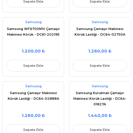
Sepete Ekle
Sepete Ekle
Parçaları
 Şartel / Switch
e Grubu
ı Çeşitleri
u
leri
rçalar
 Gövdeler
Kolları
 Ürünleri
ı
akları
kinesi Parçaları
Samsung
Samsung
Samsung WF6700N1V Çamaşır
Samsung Çamaşır Makinesi
Makinesi Körük - DC61-20219E
Körük Lastiği - DC64-02750A
Sapları
ı Yedek Parçaları
çaları
netronları
 Yedek Parçaları
aları
eşitleri
 Çeşitleri
leri
 Yedek Parçaları
si Yedek Parçaları
1.200,00 ₺
1.260,00 ₺
i
ek Parçaları
ları
Sepete Ekle
Sepete Ekle
Parça Setleri
i
i Yedek Parçaları
ları
ek Parçaları
k Parçası
Samsung
Samsung
Samsung Çamaşır Makinesi
Samsung Kurutmalı Çamaşır
Parçaları
apı ve Menteşe
Körük Lastiği - DC64-02888A
Makinesi Körük Lastiği - DC64-
01827A
Makinesi Yedek Parçaları
itleri
1.260,00 ₺
1.440,00 ₺
rleri
Sepete Ekle
Sepete Ekle