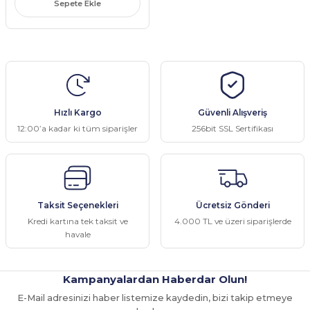
Sepete Ekle
Parçaları
 Şartel / Switch
e Grubu
ı Çeşitleri
u
leri
rçalar
 Gövdeler
Kolları
 Ürünleri
ı
akları
kinesi Parçaları
Sapları
ı Yedek Parçaları
çaları
netronları
 Yedek Parçaları
Hızlı Kargo
Güvenli Alışveriş
aları
eşitleri
 Çeşitleri
leri
 Yedek Parçaları
si Yedek Parçaları
12:00’a kadar ki tüm siparişler
256bit SSL Sertifikası
i
ek Parçaları
ları
Parça Setleri
i
i Yedek Parçaları
ları
ek Parçaları
k Parçası
Taksit Seçenekleri
Ücretsiz Gönderi
Parçaları
apı ve Menteşe
Kredi kartına tek taksit ve
4.000 TL ve üzeri siparişlerde
havale
Makinesi Yedek Parçaları
itleri
Kampanyalardan Haberdar Olun!
rleri
E-Mail adresinizi haber listemize kaydedin, bizi takip etmeye