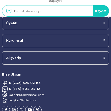
başlayın.
Kaydet
Üyelik
Kurumsal
Alışveriş
Bize Ulaşın
0 (232) 425 02 83
0 (554) 604 04 12
kazazburak@gmail.com
İletişim Bilgilerimiz