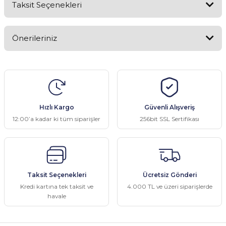
Taksit Seçenekleri
Bu ürüne ilk yorumu siz yapın!
Önerileriniz
Yorum Yaz
Bu ürünün fiyat bilgisi, resim, ürün açıklamalarında ve diğer
konularda yetersiz gördüğünüz noktaları öneri formunu kullanarak
tarafımıza iletebilirsiniz.
Görüş ve önerileriniz için teşekkür ederiz.
Hızlı Kargo
Güvenli Alışveriş
Ürün resmi kalitesiz, bozuk veya görüntülenemiyor.
12:00’a kadar ki tüm siparişler
256bit SSL Sertifikası
Ürün açıklamasında eksik bilgiler bulunuyor.
Ürün bilgilerinde hatalar bulunuyor.
Ürün fiyatı diğer sitelerden daha pahalı.
Taksit Seçenekleri
Ücretsiz Gönderi
Bu ürüne benzer farklı alternatifler olmalı.
Kredi kartına tek taksit ve
4.000 TL ve üzeri siparişlerde
havale