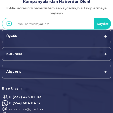
Kampanyalardan Haberdar Olun!
E-Mail adresinizi haber listemize kaydedin, bizi takip etmeye
Gönder
başlayın.
Kaydet
Üyelik
Kurumsal
Alışveriş
Bize Ulaşın
0 (232) 425 02 83
0 (554) 604 04 12
kazazburak@gmail.com