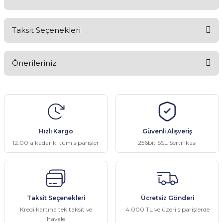
Taksit Seçenekleri
Bu ürüne ilk yorumu siz yapın!
Önerileriniz
Yorum Yaz
Bu ürünün fiyat bilgisi, resim, ürün açıklamalarında ve diğer
konularda yetersiz gördüğünüz noktaları öneri formunu kullanarak
tarafımıza iletebilirsiniz.
Görüş ve önerileriniz için teşekkür ederiz.
Hızlı Kargo
Güvenli Alışveriş
Ürün resmi kalitesiz, bozuk veya görüntülenemiyor.
12:00’a kadar ki tüm siparişler
256bit SSL Sertifikası
Ürün açıklamasında eksik bilgiler bulunuyor.
Ürün bilgilerinde hatalar bulunuyor.
Ürün fiyatı diğer sitelerden daha pahalı.
Taksit Seçenekleri
Ücretsiz Gönderi
Bu ürüne benzer farklı alternatifler olmalı.
Kredi kartına tek taksit ve
4.000 TL ve üzeri siparişlerde
havale