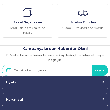
Ürün açıklamasında eksik bilgiler bulunuyor.
Ürün bilgilerinde hatalar bulunuyor.
Ürün fiyatı diğer sitelerden daha pahalı.
Taksit Seçenekleri
Ücretsiz Gönderi
Bu ürüne benzer farklı alternatifler olmalı.
Kredi kartına tek taksit ve
4.000 TL ve üzeri siparişlerde
havale
Kampanyalardan Haberdar Olun!
E-Mail adresinizi haber listemize kaydedin, bizi takip etmeye
Gönder
başlayın.
Kaydet
Üyelik
Kurumsal