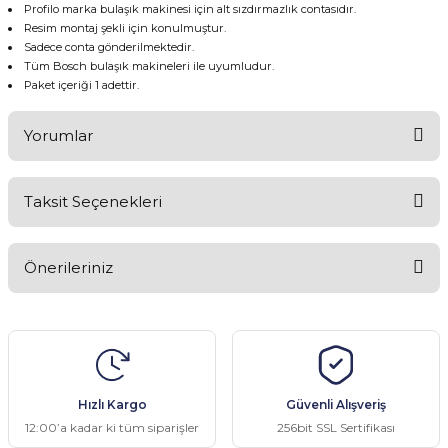
Profilo marka bulaşık makinesi için alt sızdırmazlık contasıdır.
Resim montaj şekli için konulmuştur.
Sadece conta gönderilmektedir.
Tüm Bosch bulaşık makineleri ile uyumludur.
Paket içeriği 1 adettir.
Yorumlar
Taksit Seçenekleri
Bu ürüne ilk yorumu siz yapın!
Önerileriniz
Yorum Yaz
Bu ürünün fiyat bilgisi, resim, ürün açıklamalarında ve diğer
konularda yetersiz gördüğünüz noktaları öneri formunu kullanarak
tarafımıza iletebilirsiniz.
Görüş ve önerileriniz için teşekkür ederiz.
Hızlı Kargo
Güvenli Alışveriş
Ürün resmi kalitesiz, bozuk veya görüntülenemiyor.
12:00’a kadar ki tüm siparişler
256bit SSL Sertifikası