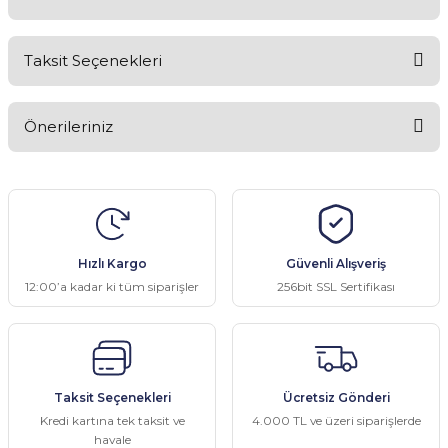
Taksit Seçenekleri
Bu ürüne ilk yorumu siz yapın!
Önerileriniz
Yorum Yaz
Bu ürünün fiyat bilgisi, resim, ürün açıklamalarında ve diğer
konularda yetersiz gördüğünüz noktaları öneri formunu kullanarak
tarafımıza iletebilirsiniz.
Görüş ve önerileriniz için teşekkür ederiz.
Hızlı Kargo
Güvenli Alışveriş
Ürün resmi kalitesiz, bozuk veya görüntülenemiyor.
12:00’a kadar ki tüm siparişler
256bit SSL Sertifikası
Ürün açıklamasında eksik bilgiler bulunuyor.
Ürün bilgilerinde hatalar bulunuyor.
Ürün fiyatı diğer sitelerden daha pahalı.
Taksit Seçenekleri
Ücretsiz Gönderi
Bu ürüne benzer farklı alternatifler olmalı.
Kredi kartına tek taksit ve
4.000 TL ve üzeri siparişlerde
havale