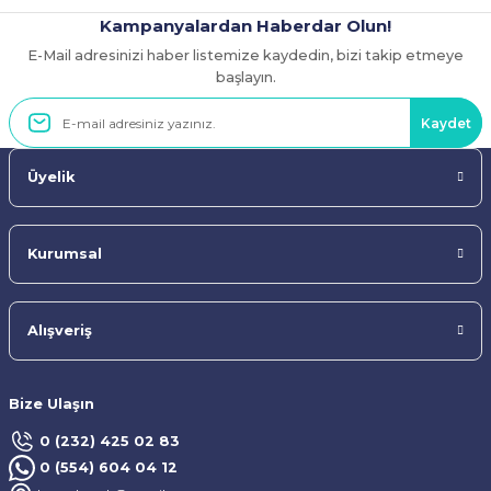
Kampanyalardan Haberdar Olun!
E-Mail adresinizi haber listemize kaydedin, bizi takip etmeye
Gönder
başlayın.
Kaydet
Üyelik
Kurumsal
Alışveriş
Bize Ulaşın
0 (232) 425 02 83
0 (554) 604 04 12