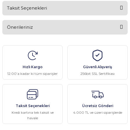
Taksit Seçenekleri
Bu ürüne ilk yorumu siz yapın!
Önerileriniz
Yorum Yaz
Bu ürünün fiyat bilgisi, resim, ürün açıklamalarında ve diğer
konularda yetersiz gördüğünüz noktaları öneri formunu kullanarak
tarafımıza iletebilirsiniz.
Görüş ve önerileriniz için teşekkür ederiz.
Hızlı Kargo
Güvenli Alışveriş
Ürün resmi kalitesiz, bozuk veya görüntülenemiyor.
12:00’a kadar ki tüm siparişler
256bit SSL Sertifikası
Ürün açıklamasında eksik bilgiler bulunuyor.
Ürün bilgilerinde hatalar bulunuyor.
Ürün fiyatı diğer sitelerden daha pahalı.
Taksit Seçenekleri
Ücretsiz Gönderi
Bu ürüne benzer farklı alternatifler olmalı.
Kredi kartına tek taksit ve
4.000 TL ve üzeri siparişlerde
havale