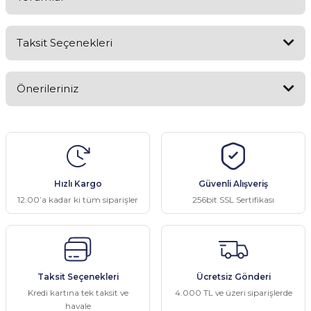
Taksit Seçenekleri
Bu ürüne ilk yorumu siz yapın!
Önerileriniz
Yorum Yaz
Bu ürünün fiyat bilgisi, resim, ürün açıklamalarında ve diğer
konularda yetersiz gördüğünüz noktaları öneri formunu kullanarak
tarafımıza iletebilirsiniz.
Görüş ve önerileriniz için teşekkür ederiz.
Hızlı Kargo
Güvenli Alışveriş
Ürün resmi kalitesiz, bozuk veya görüntülenemiyor.
12:00’a kadar ki tüm siparişler
256bit SSL Sertifikası
Ürün açıklamasında eksik bilgiler bulunuyor.
Ürün bilgilerinde hatalar bulunuyor.
Ürün fiyatı diğer sitelerden daha pahalı.
Taksit Seçenekleri
Ücretsiz Gönderi
Bu ürüne benzer farklı alternatifler olmalı.
Kredi kartına tek taksit ve
4.000 TL ve üzeri siparişlerde
havale