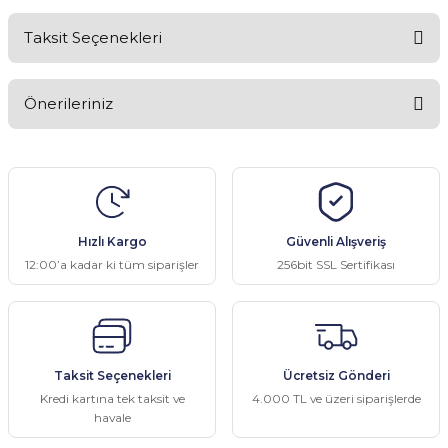
Taksit Seçenekleri
Bu ürüne ilk yorumu siz yapın!
Önerileriniz
Yorum Yaz
Bu ürünün fiyat bilgisi, resim, ürün açıklamalarında ve diğer
konularda yetersiz gördüğünüz noktaları öneri formunu kullanarak
tarafımıza iletebilirsiniz.
Görüş ve önerileriniz için teşekkür ederiz.
Hızlı Kargo
Güvenli Alışveriş
Ürün resmi kalitesiz, bozuk veya görüntülenemiyor.
12:00’a kadar ki tüm siparişler
256bit SSL Sertifikası
Ürün açıklamasında eksik bilgiler bulunuyor.
Ürün bilgilerinde hatalar bulunuyor.
Ürün fiyatı diğer sitelerden daha pahalı.
Taksit Seçenekleri
Ücretsiz Gönderi
Bu ürüne benzer farklı alternatifler olmalı.
Kredi kartına tek taksit ve
4.000 TL ve üzeri siparişlerde
havale