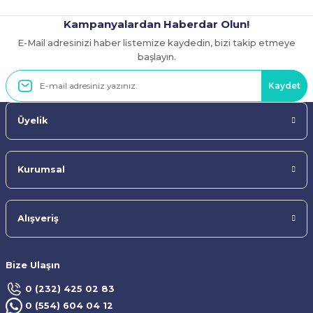
Kampanyalardan Haberdar Olun!
E-Mail adresinizi haber listemize kaydedin, bizi takip etmeye
Gönder
başlayın.
Kaydet
Üyelik
Kurumsal
Alışveriş
Bize Ulaşın
0 (232) 425 02 83
0 (554) 604 04 12