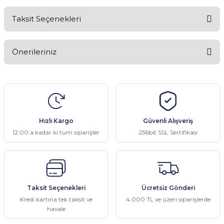
Taksit Seçenekleri
Bu ürüne ilk yorumu siz yapın!
Önerileriniz
Yorum Yaz
Bu ürünün fiyat bilgisi, resim, ürün açıklamalarında ve diğer
konularda yetersiz gördüğünüz noktaları öneri formunu kullanarak
tarafımıza iletebilirsiniz.
Görüş ve önerileriniz için teşekkür ederiz.
Hızlı Kargo
Güvenli Alışveriş
Ürün resmi kalitesiz, bozuk veya görüntülenemiyor.
12:00’a kadar ki tüm siparişler
256bit SSL Sertifikası
Ürün açıklamasında eksik bilgiler bulunuyor.
Ürün bilgilerinde hatalar bulunuyor.
Ürün fiyatı diğer sitelerden daha pahalı.
Taksit Seçenekleri
Ücretsiz Gönderi
Bu ürüne benzer farklı alternatifler olmalı.
Kredi kartına tek taksit ve
4.000 TL ve üzeri siparişlerde
havale