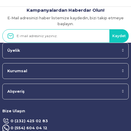
Kampanyalardan Haberdar Olun!
E-Mail adresinizi haber listemize kaydedin, bizi takip etmeye
Gönder
başlayın.
Kaydet
Üyelik
Kurumsal
Alışveriş
Bize Ulaşın
0 (232) 425 02 83
0 (554) 604 04 12