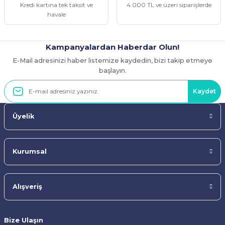
Kredi kartına tek taksit ve
4.000 TL ve üzeri siparişlerde
havale
Kampanyalardan Haberdar Olun!
E-Mail adresinizi haber listemize kaydedin, bizi takip etmeye
Gönder
başlayın.
Kaydet
Üyelik
Kurumsal
Alışveriş
Bize Ulaşın