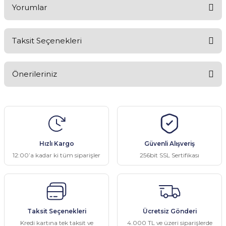
Yorumlar
Taksit Seçenekleri
Bu ürüne ilk yorumu siz yapın!
Önerileriniz
Yorum Yaz
Bu ürünün fiyat bilgisi, resim, ürün açıklamalarında ve diğer
konularda yetersiz gördüğünüz noktaları öneri formunu kullanarak
tarafımıza iletebilirsiniz.
Görüş ve önerileriniz için teşekkür ederiz.
Hızlı Kargo
Güvenli Alışveriş
Ürün resmi kalitesiz, bozuk veya görüntülenemiyor.
12:00’a kadar ki tüm siparişler
256bit SSL Sertifikası
Ürün açıklamasında eksik bilgiler bulunuyor.
Ürün bilgilerinde hatalar bulunuyor.
Ürün fiyatı diğer sitelerden daha pahalı.
Taksit Seçenekleri
Ücretsiz Gönderi
Bu ürüne benzer farklı alternatifler olmalı.
Kredi kartına tek taksit ve
4.000 TL ve üzeri siparişlerde