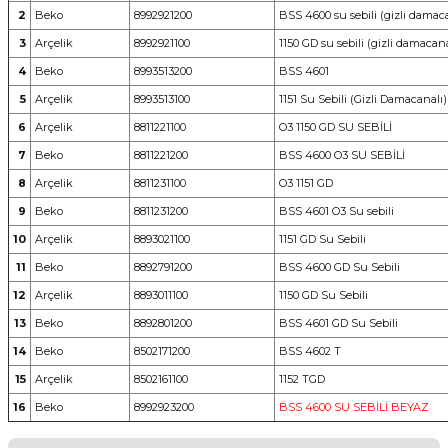
2
Beko
8992921200
BSS 4600 su sebili (gizli damac
3
Arçelik
8992921100
1150 GD su sebili (gizli damacana
4
Beko
8993513200
BSS 4601
5
Arçelik
8993513100
1151 Su Sebili (Gizli Damacanalı)
6
Arçelik
8811221100
O3 1150 GD SU SEBİLİ
7
Beko
8811221200
BSS 4600 O3 SU SEBİLİ
8
Arçelik
8811231100
O3 1151 GD
9
Beko
8811231200
BSS 4601 O3 Su sebili
10
Arçelik
8893021100
1151 GD Su Sebili
11
Beko
8892791200
BSS 4600 GD Su Sebili
12
Arçelik
8893011100
1150 GD Su Sebili
13
Beko
8892801200
BSS 4601 GD Su Sebili
14
Beko
8502171200
BSS 4602 T
15
Arçelik
8502161100
1152 TGD
16
Beko
8992923200
BSS 4600 SU SEBİLİ BEYAZ