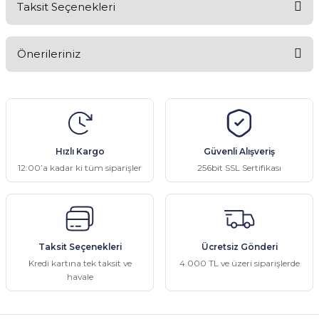
Taksit Seçenekleri
Bu ürüne ilk yorumu siz yapın!
Önerileriniz
Yorum Yaz
Bu ürünün fiyat bilgisi, resim, ürün açıklamalarında ve diğer
konularda yetersiz gördüğünüz noktaları öneri formunu kullanarak
tarafımıza iletebilirsiniz.
Görüş ve önerileriniz için teşekkür ederiz.
Hızlı Kargo
Güvenli Alışveriş
Ürün resmi kalitesiz, bozuk veya görüntülenemiyor.
12:00’a kadar ki tüm siparişler
256bit SSL Sertifikası
Ürün açıklamasında eksik bilgiler bulunuyor.
Ürün bilgilerinde hatalar bulunuyor.
Ürün fiyatı diğer sitelerden daha pahalı.
Taksit Seçenekleri
Ücretsiz Gönderi
Bu ürüne benzer farklı alternatifler olmalı.
Kredi kartına tek taksit ve
4.000 TL ve üzeri siparişlerde
havale