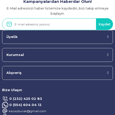
Kampanyalardan Haberdar Olun!
E-Mail adresinizi haber listemize kaydedin, bizi takip etmeye
Gönder
başlayın.
Kaydet
Üyelik
Kurumsal
Alışveriş
Bize Ulaşın
0 (232) 425 02 83
0 (554) 604 04 12
kazazburak@gmail.com