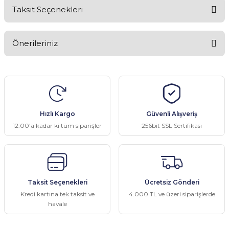
Taksit Seçenekleri
Bu ürüne ilk yorumu siz yapın!
Önerileriniz
Yorum Yaz
Bu ürünün fiyat bilgisi, resim, ürün açıklamalarında ve diğer
konularda yetersiz gördüğünüz noktaları öneri formunu kullanarak
tarafımıza iletebilirsiniz.
Görüş ve önerileriniz için teşekkür ederiz.
Hızlı Kargo
Güvenli Alışveriş
Ürün resmi kalitesiz, bozuk veya görüntülenemiyor.
12:00’a kadar ki tüm siparişler
256bit SSL Sertifikası
Ürün açıklamasında eksik bilgiler bulunuyor.
Ürün bilgilerinde hatalar bulunuyor.
Ürün fiyatı diğer sitelerden daha pahalı.
Taksit Seçenekleri
Ücretsiz Gönderi
Bu ürüne benzer farklı alternatifler olmalı.
Kredi kartına tek taksit ve
4.000 TL ve üzeri siparişlerde
havale