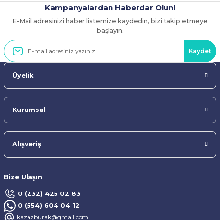
Kampanyalardan Haberdar Olun!
E-Mail adresinizi haber listemize kaydedin, bizi takip etmeye
Gönder
başlayın.
Kaydet
Üyelik
Kurumsal
Alışveriş
Bize Ulaşın
0 (232) 425 02 83
0 (554) 604 04 12
kazazburak@gmail.com