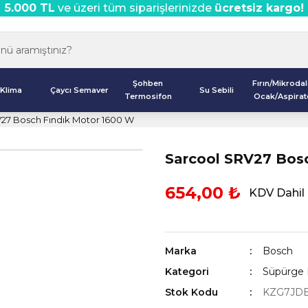
5.000 TL
ve üzeri tüm siparişlerinizde
ücretsiz kargo!
Şohben
Fırın/Mikroda
Klima
Çaycı Semaver
Su Sebili
Termosifon
Ocak/Aspirat
27 Bosch Fındık Motor 1600 W
Sarcool SRV27 Bos
654,00 ₺
KDV Dahil
Marka
Bosch
Kategori
Süpürge 
Stok Kodu
KZG7JD