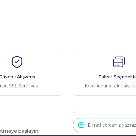
nularda yetersiz gördüğünüz noktaları öneri formunu kullanarak tarafımız
Bu ürüne ilk yorumu siz yapın!
Yorum Yaz
Güvenli Alışveriş
Taksit Seçenekle
6bit SSL Sertifikası
Kredi kartına tek taksit 
 etmeye başlayın.
Gönder