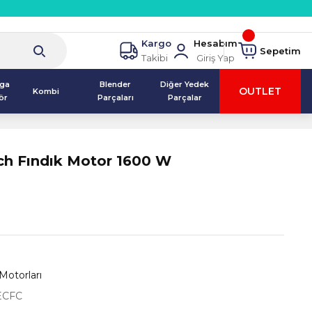
Kargo
Hesabım
Sepetim
Takibi
Giriş Yap
lga
Blender
Diğer Yedek
OUTLET
Kombi
ör
Parçaları
Parçalar
ch Fındık Motor 1600 W
Motorları
ECFC