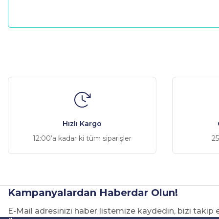
Bu ürünün fiyat bilgisi, resim, ürün açıklamalarında ve diğer ko
Görüş ve önerileriniz için teşekkür ederiz.
Ürün resmi kalitesiz, bozuk veya görüntülenemiyor.
Ürün açıklamasında eksik bilgiler bulunuyor.
Ürün bilgilerinde hatalar bulunuyor.
Hızlı Kargo
Ürün fiyatı diğer sitelerden daha pahalı.
12:00’a kadar ki tüm siparişler
25
Bu ürüne benzer farklı alternatifler olmalı.
Kampanyalardan Haberdar Olun!
E-Mail adresinizi haber listemize kaydedin, bizi takip