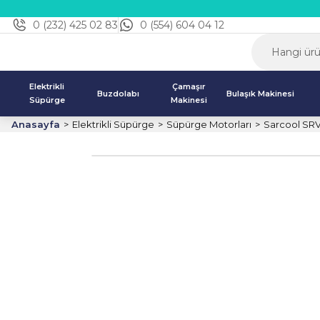
0 (232) 425 02 83
0 (554) 604 04 12
Elektrikli
Çamaşır
Buzdolabı
Bulaşık Makinesi
Süpürge
Makinesi
Anasayfa
Elektrikli Süpürge
Süpürge Motorları
Sarcool SRV