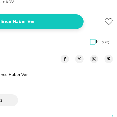
L + KDV
lince Haber Ver
Karşılaştır
ünce Haber Ver
iz