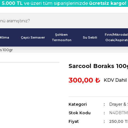
5.000 TL
ve üzeri tüm siparişlerinizde
ücretsiz kargo!
Şohben
Fırın/Mikroda
Klima
Çaycı Semaver
Su Sebili
Termosifon
Ocak/Aspirat
s 100gr
Sarcool Boraks 100
300,00 ₺
KDV Dahil
Kategori
Drayer & 
Stok Kodu
N4DBTM
Fiyat
250,00 T