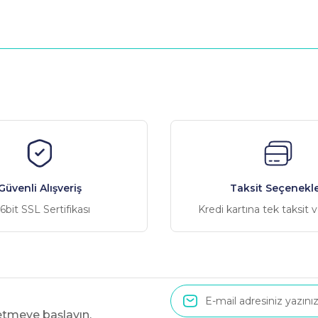
nularda yetersiz gördüğünüz noktaları öneri formunu kullanarak tarafımız
Bu ürüne ilk yorumu siz yapın!
Yorum Yaz
Güvenli Alışveriş
Taksit Seçenekle
6bit SSL Sertifikası
Kredi kartına tek taksit 
 etmeye başlayın.
Gönder