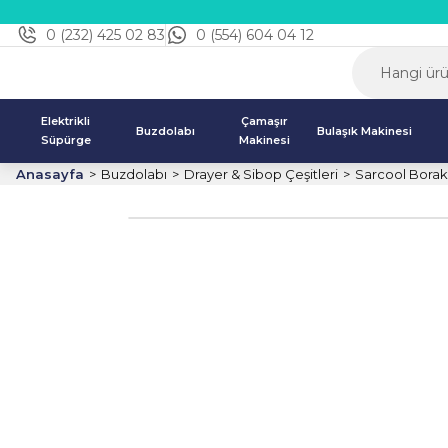
0 (232) 425 02 83
0 (554) 604 04 12
Elektrikli
Çamaşır
Buzdolabı
Bulaşık Makinesi
Süpürge
Makinesi
Anasayfa
Buzdolabı
Drayer & Sibop Çeşitleri
Sarcool Borak