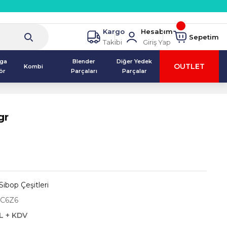
Kargo
Hesabım
Sepetim
Takibi
Giriş Yap
lga
Blender
Diğer Yedek
OUTLET
Kombi
ör
Parçaları
Parçalar
gr
Sibop Çeşitleri
C6Z6
L + KDV