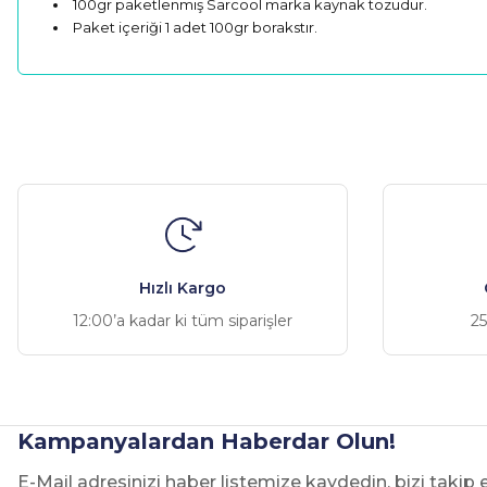
100gr paketlenmiş Sarcool marka kaynak tozudur.
Paket içeriği 1 adet 100gr borakstır.
Bu ürünün fiyat bilgisi, resim, ürün açıklamalarında ve diğer ko
Görüş ve önerileriniz için teşekkür ederiz.
Ürün resmi kalitesiz, bozuk veya görüntülenemiyor.
Ürün açıklamasında eksik bilgiler bulunuyor.
Ürün bilgilerinde hatalar bulunuyor.
Hızlı Kargo
Ürün fiyatı diğer sitelerden daha pahalı.
12:00’a kadar ki tüm siparişler
25
Bu ürüne benzer farklı alternatifler olmalı.
Kampanyalardan Haberdar Olun!
E-Mail adresinizi haber listemize kaydedin, bizi takip