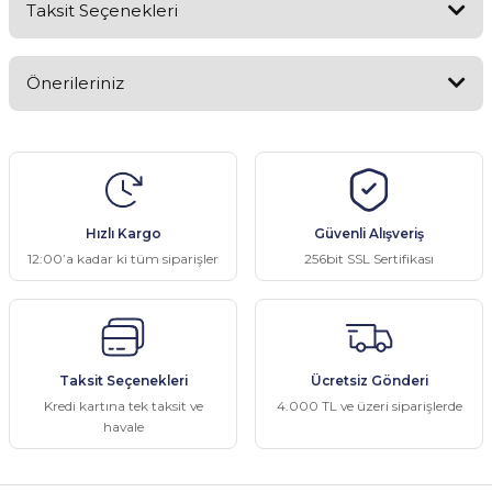
Taksit Seçenekleri
Bu ürüne ilk yorumu siz yapın!
Önerileriniz
Yorum Yaz
Bu ürünün fiyat bilgisi, resim, ürün açıklamalarında ve diğer
konularda yetersiz gördüğünüz noktaları öneri formunu kullanarak
tarafımıza iletebilirsiniz.
Görüş ve önerileriniz için teşekkür ederiz.
Hızlı Kargo
Güvenli Alışveriş
Ürün resmi kalitesiz, bozuk veya görüntülenemiyor.
12:00’a kadar ki tüm siparişler
256bit SSL Sertifikası
Ürün açıklamasında eksik bilgiler bulunuyor.
Ürün bilgilerinde hatalar bulunuyor.
Ürün fiyatı diğer sitelerden daha pahalı.
Taksit Seçenekleri
Ücretsiz Gönderi
Bu ürüne benzer farklı alternatifler olmalı.
Kredi kartına tek taksit ve
4.000 TL ve üzeri siparişlerde
havale