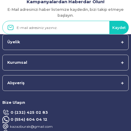
Kampanyalardan Haberdar Olun!
E-Mail adresinizi haber listemize kaydedin, bizi takip etmeye
Gönder
başlayın.
Kaydet
Üyelik
Kurumsal
Alışveriş
Bize Ulaşın
0 (232) 425 02 83
0 (554) 604 04 12
kazazburak@gmail.com