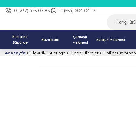
0 (232) 425 02 83
0 (554) 604 04 12
Elektrikli
Çamaşır
Buzdolabı
Bulaşık Makinesi
Süpürge
Makinesi
Anasayfa
Elektrikli Süpürge
Hepa Filitreler
Philips Marathon