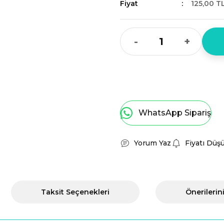
Fiyat
125,00 T
-
+
WhatsApp Sipariş
Yorum Yaz
Fiyatı Düş
Taksit Seçenekleri
Önerilerin