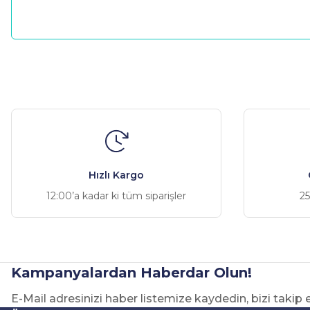
Bu ürünün fiyat bilgisi, resim, ürün açıklamalarında ve diğer ko
Görüş ve önerileriniz için teşekkür ederiz.
Ürün resmi kalitesiz, bozuk veya görüntülenemiyor.
Ürün açıklamasında eksik bilgiler bulunuyor.
Ürün bilgilerinde hatalar bulunuyor.
Hızlı Kargo
Ürün fiyatı diğer sitelerden daha pahalı.
12:00’a kadar ki tüm siparişler
25
Bu ürüne benzer farklı alternatifler olmalı.
Kampanyalardan Haberdar Olun!
E-Mail adresinizi haber listemize kaydedin, bizi takip