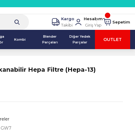
Kargo
Hesabım
Sepetim
Takibi
Giriş Yap
lga
Blender
Diğer Yedek
OUTLET
Kombi
ör
Parçaları
Parçalar
kanabilir Hepa Filtre (Hepa-13)
reler
1GW7