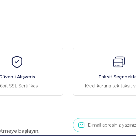
nularda yetersiz gördüğünüz noktaları öneri formunu kullanarak tarafımız
Bu ürüne ilk yorumu siz yapın!
Yorum Yaz
Güvenli Alışveriş
Taksit Seçenekle
6bit SSL Sertifikası
Kredi kartına tek taksit 
 etmeye başlayın.
Gönder