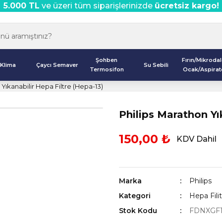
5.000 TL
ve üzeri tüm siparişlerinizde
ücretsiz kargo!
Şohben
Fırın/Mikroda
Klima
Çaycı Semaver
Su Sebili
Termosifon
Ocak/Aspirat
 Yıkanabilir Hepa Filtre (Hepa-13)
Philips Marathon Yı
150,00 ₺
KDV Dahil
Marka
Philips
Kategori
Hepa Filit
Stok Kodu
FDNXGF