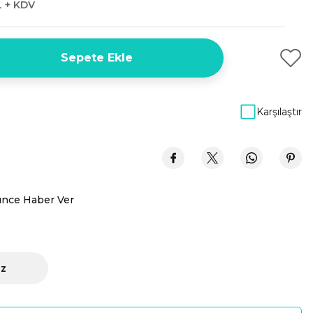
L + KDV
Sepete Ekle
Karşılaştır
ünce Haber Ver
iz