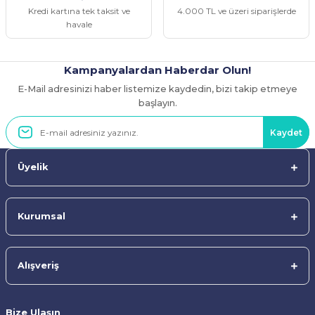
Kredi kartına tek taksit ve
4.000 TL ve üzeri siparişlerde
havale
Kampanyalardan Haberdar Olun!
E-Mail adresinizi haber listemize kaydedin, bizi takip etmeye
Gönder
başlayın.
Kaydet
Üyelik
Kurumsal
Alışveriş
Bize Ulaşın