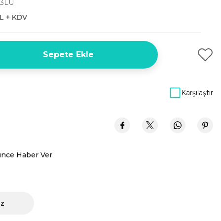
3LU
L + KDV
Sepete Ekle
Karşılaştır
ünce Haber Ver
iz