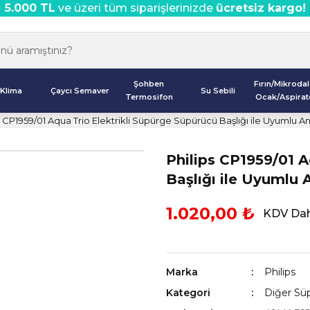
5.000 TL
ve üzeri tüm siparişlerinizde
ücretsiz kargo!
Şohben
Fırın/Mikroda
Klima
Çaycı Semaver
Su Sebili
Termosifon
Ocak/Aspirat
s CP1959/01 Aqua Trio Elektrikli Süpürge Süpürücü Başlığı ile Uyumlu An
Philips CP1959/01 A
Başlığı ile Uyumlu 
1.020,00 ₺
KDV Dah
Marka
Philips
Kategori
Diğer Süp