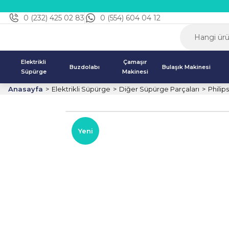
0 (232) 425 02 83
0 (554) 604 04 12
Elektrikli
Çamaşır
Buzdolabı
Bulaşık Makinesi
Süpürge
Makinesi
Anasayfa
Elektrikli Süpürge
Diğer Süpürge Parçaları
Philip
Yeni