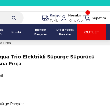
Kargo
Hesabım
Sepetim
Takibi
Giriş Yap
lga
Blender
Diğer Yedek
OUTLET
Kombi
ör
Parçaları
Parçalar
a Fırça
qua Trio Elektrikli Süpürge Süpürücü
Ana Fırça
il
ürge Parçaları