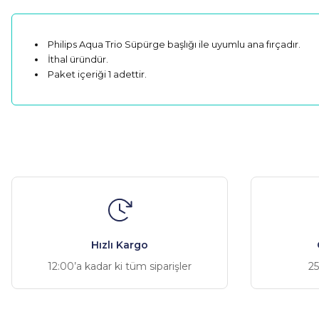
Philips Aqua Trio Süpürge başlığı ile uyumlu ana fırçadır.
İthal üründür.
Paket içeriği 1 adettir.
Bu ürünün fiyat bilgisi, resim, ürün açıklamalarında ve diğer ko
Görüş ve önerileriniz için teşekkür ederiz.
Ürün resmi kalitesiz, bozuk veya görüntülenemiyor.
Ürün açıklamasında eksik bilgiler bulunuyor.
Ürün bilgilerinde hatalar bulunuyor.
Hızlı Kargo
Ürün fiyatı diğer sitelerden daha pahalı.
12:00’a kadar ki tüm siparişler
25
Bu ürüne benzer farklı alternatifler olmalı.