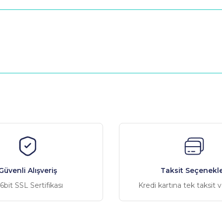
nularda yetersiz gördüğünüz noktaları öneri formunu kullanarak tarafımız
Bu ürüne ilk yorumu siz yapın!
Yorum Yaz
Güvenli Alışveriş
Taksit Seçenekle
6bit SSL Sertifikası
Kredi kartına tek taksit 