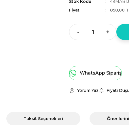
Stok Kodu
49MAB1J
Fiyat
850,00 T
-
+
WhatsApp Sipariş
Yorum Yaz
Fiyatı Düş
Taksit Seçenekleri
Önerilerin