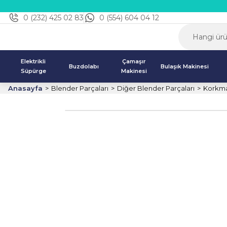
0 (232) 425 02 83
0 (554) 604 04 12
Elektrikli
Çamaşır
Buzdolabı
Bulaşık Makinesi
Süpürge
Makinesi
Anasayfa
Blender Parçaları
Diğer Blender Parçaları
Korkma