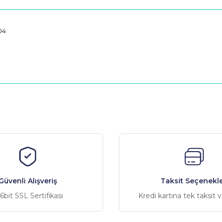
04
nularda yetersiz gördüğünüz noktaları öneri formunu kullanarak tarafımız
Bu ürüne ilk yorumu siz yapın!
Yorum Yaz
Güvenli Alışveriş
Taksit Seçenekle
6bit SSL Sertifikası
Kredi kartına tek taksit 