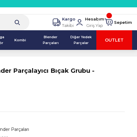
Kargo
Hesabım
Sepetim
Takibi
Giriş Yap
lga
Blender
Diğer Yedek
OUTLET
Kombi
ör
Parçaları
Parçalar
er Parçalayıcı Bıçak Grubu -
nder Parçaları