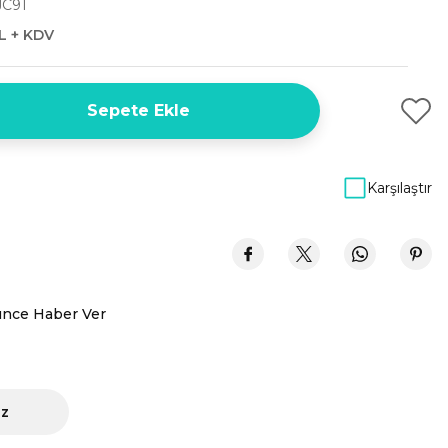
C91
L + KDV
Sepete Ekle
Karşılaştır
ünce Haber Ver
iz