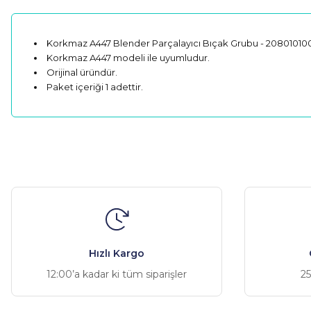
Korkmaz A447 Blender Parçalayıcı Bıçak Grubu - 20801010
Korkmaz A447 modeli ile uyumludur.
Orijinal üründür.
Paket içeriği 1 adettir.
Bu ürünün fiyat bilgisi, resim, ürün açıklamalarında ve diğer ko
Görüş ve önerileriniz için teşekkür ederiz.
Ürün resmi kalitesiz, bozuk veya görüntülenemiyor.
Ürün açıklamasında eksik bilgiler bulunuyor.
Ürün bilgilerinde hatalar bulunuyor.
Hızlı Kargo
Ürün fiyatı diğer sitelerden daha pahalı.
12:00’a kadar ki tüm siparişler
25
Bu ürüne benzer farklı alternatifler olmalı.