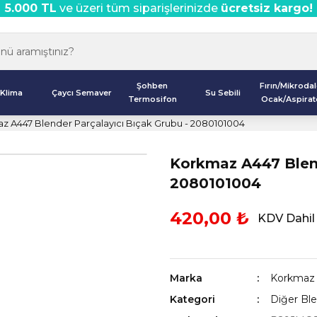
5.000 TL
ve üzeri tüm siparişlerinizde
ücretsiz kargo!
Şohben
Fırın/Mikroda
Klima
Çaycı Semaver
Su Sebili
Termosifon
Ocak/Aspirat
z A447 Blender Parçalayıcı Bıçak Grubu - 2080101004
Korkmaz A447 Blend
2080101004
420,00 ₺
KDV Dahil
Marka
Korkmaz
Kategori
Diğer Ble