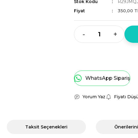
Stok Kodu
R29JMQJ
Fiyat
350,00 T
-
+
WhatsApp Sipariş
Yorum Yaz
Fiyatı Düş
Taksit Seçenekleri
Önerilerin