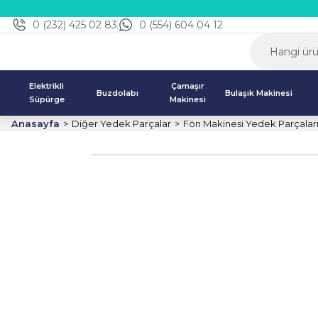
0 (232) 425 02 83
0 (554) 604 04 12
Elektrikli
Çamaşır
Buzdolabı
Bulaşık Makinesi
Süpürge
Makinesi
Anasayfa
Diğer Yedek Parçalar
Fön Makinesi Yedek Parçalar