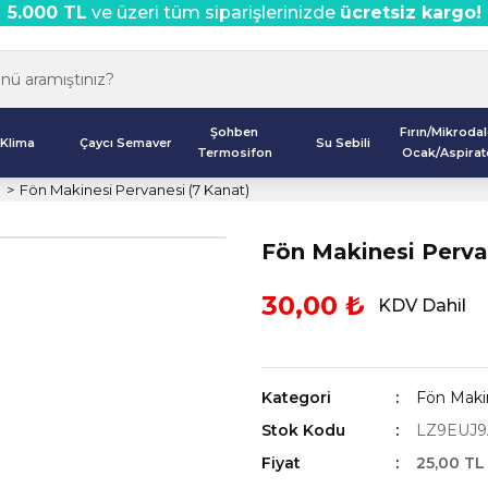
5.000 TL
ve üzeri tüm siparişlerinizde
ücretsiz kargo!
Şohben
Fırın/Mikroda
Klima
Çaycı Semaver
Su Sebili
Termosifon
Ocak/Aspirat
ı
Fön Makinesi Pervanesi (7 Kanat)
Fön Makinesi Perva
30,00 ₺
KDV Dahil
Kategori
Fön Makin
Stok Kodu
LZ9EUJ9
Fiyat
25,00 TL