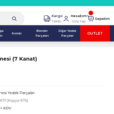
Kargo
Hesabım
Sepetim
Takibi
Giriş Yap
lga
Blender
Diğer Yedek
OUTLET
Kombi
ör
Parçaları
Parçalar
nesi (7 Kanat)
esi Yedek Parçaları
A7F(Kopya-976)
 + KDV