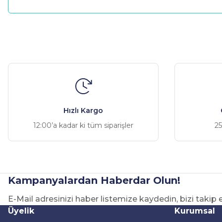
Bu ürünün fiyat bilgisi, resim, ürün açıklamalarında ve diğer ko
Görüş ve önerileriniz için teşekkür ederiz.
Ürün resmi kalitesiz, bozuk veya görüntülenemiyor.
Ürün açıklamasında eksik bilgiler bulunuyor.
Ürün bilgilerinde hatalar bulunuyor.
Hızlı Kargo
Ürün fiyatı diğer sitelerden daha pahalı.
12:00’a kadar ki tüm siparişler
25
Bu ürüne benzer farklı alternatifler olmalı.
Kampanyalardan Haberdar Olun!
E-Mail adresinizi haber listemize kaydedin, bizi takip
Üyelik
Kurumsal