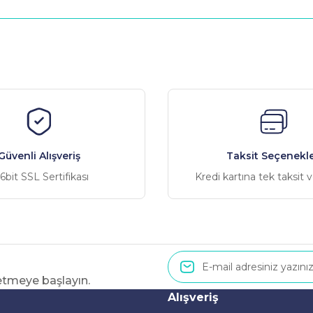
nularda yetersiz gördüğünüz noktaları öneri formunu kullanarak tarafımız
Bu ürüne ilk yorumu siz yapın!
Yorum Yaz
Güvenli Alışveriş
Taksit Seçenekle
6bit SSL Sertifikası
Kredi kartına tek taksit 
 etmeye başlayın.
Gönder
Alışveriş