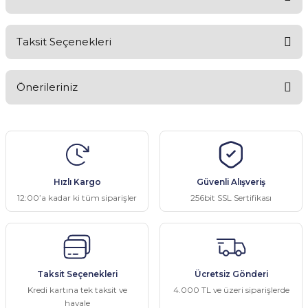
Taksit Seçenekleri
Kaliteli
Önerileriniz
Teşekkürler
Bu ürünün fiyat bilgisi, resim, ürün açıklamalarında ve diğer
Önder Bekçe | 27/12/2024
konularda yetersiz gördüğünüz noktaları öneri formunu kullanarak
tarafımıza iletebilirsiniz.
Görüş ve önerileriniz için teşekkür ederiz.
Yorum Yaz
Hızlı Kargo
Güvenli Alışveriş
Ürün resmi kalitesiz, bozuk veya görüntülenemiyor.
12:00’a kadar ki tüm siparişler
256bit SSL Sertifikası
Ürün açıklamasında eksik bilgiler bulunuyor.
Ürün bilgilerinde hatalar bulunuyor.
Ürün fiyatı diğer sitelerden daha pahalı.
Taksit Seçenekleri
Ücretsiz Gönderi
Bu ürüne benzer farklı alternatifler olmalı.
Kredi kartına tek taksit ve
4.000 TL ve üzeri siparişlerde
havale