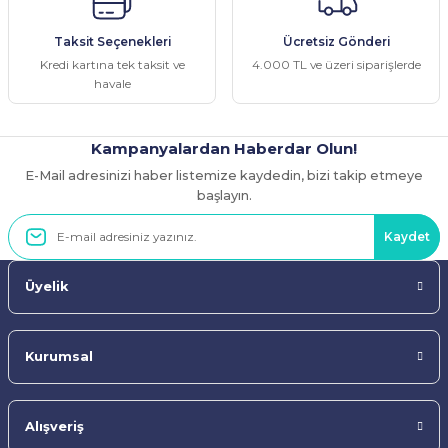
Ürün fiyatı diğer sitelerden daha pahalı.
Taksit Seçenekleri
Ücretsiz Gönderi
Bu ürüne benzer farklı alternatifler olmalı.
Kredi kartına tek taksit ve
4.000 TL ve üzeri siparişlerde
havale
Kampanyalardan Haberdar Olun!
E-Mail adresinizi haber listemize kaydedin, bizi takip etmeye
Gönder
başlayın.
Kaydet
Üyelik
Kurumsal
Alışveriş