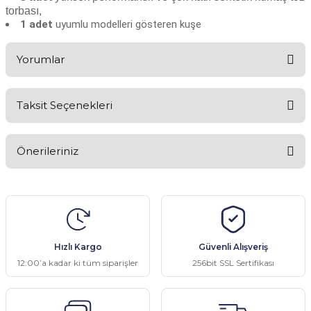
torbası,
1 adet
uyumlu modelleri gösteren kuşe
Yorumlar
Taksit Seçenekleri
Bu ürüne ilk yorumu siz yapın!
Önerileriniz
Yorum Yaz
Bu ürünün fiyat bilgisi, resim, ürün açıklamalarında ve diğer
konularda yetersiz gördüğünüz noktaları öneri formunu kullanarak
tarafımıza iletebilirsiniz.
Görüş ve önerileriniz için teşekkür ederiz.
Hızlı Kargo
Güvenli Alışveriş
Ürün resmi kalitesiz, bozuk veya görüntülenemiyor.
12:00’a kadar ki tüm siparişler
256bit SSL Sertifikası
Ürün açıklamasında eksik bilgiler bulunuyor.
Ürün bilgilerinde hatalar bulunuyor.