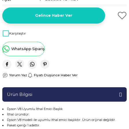
Parçaları
 Şartel / Switch
e Grubu
ı Çeşitleri
u
leri
rçalar
Gelince Haber Ver
 Gövdeler
Kolları
 Ürünleri
ı
akları
kinesi Parçaları
Karşılaştır
Sapları
ı Yedek Parçaları
çaları
netronları
 Yedek Parçaları
WhatsApp Sipariş
aları
eşitleri
 Çeşitleri
leri
 Yedek Parçaları
si Yedek Parçaları
i
ek Parçaları
ları
Yorum Yaz
Fiyatı Düşünce Haber Ver
Parça Setleri
i
i Yedek Parçaları
ları
ek Parçaları
k Parçası
Parçaları
apı ve Menteşe
Ürün Bilgisi
Makinesi Yedek Parçaları
itleri
Dyson V8 Uyumlu İthal Emici Başlık
İthal üründür.
rleri
Dyson V8 modeli ile uyumlu ithal emici başlıktır. Ürün orijinal değildir.
Paket içeriği 1 adettir.