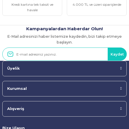
Kredi kartına tek taksit ve
4.000 TL ve üzeri siparişlerde
havale
Kampanyalardan Haberdar Olun!
E-Mail adresinizi haber listemize kaydedin, bizi takip etmeye
Gönder
başlayın.
Kaydet
Üyelik
Kurumsal
Alışveriş
Bize Ulaşın