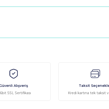
nularda yetersiz gördüğünüz noktaları öneri formunu kullanarak tarafımız
Bu ürüne ilk yorumu siz yapın!
Yorum Yaz
Güvenli Alışveriş
Taksit Seçenekle
6bit SSL Sertifikası
Kredi kartına tek taksit 