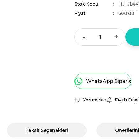
Stok Kodu
HJF3E44T
Fiyat
500,00 T
-
+
WhatsApp Sipariş
Yorum Yaz
Fiyatı Düş
Taksit Seçenekleri
Önerilerin