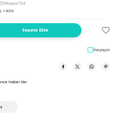
21(Kopya-1JU)
L + KDV
Sepete Ekle
Karşılaştır
ünce Haber Ver
iz