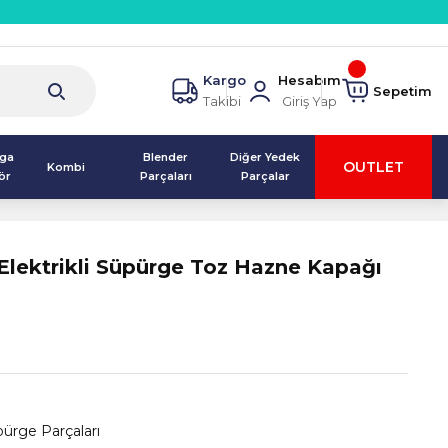
Kargo
Hesabım
Sepetim
Takibi
Giriş Yap
lga
Blender
Diğer Yedek
OUTLET
Kombi
ör
Parçaları
Parçalar
lektrikli Süpürge Toz Hazne Kapağı
ürge Parçaları