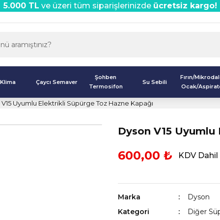
5.000 TL
ve üzeri tüm siparişlerinizde
ücretsiz kargo!
Şohben
Fırın/Mikroda
Klima
Çaycı Semaver
Su Sebili
Termosifon
Ocak/Aspirat
V15 Uyumlu Elektrikli Süpürge Toz Hazne Kapağı
Dyson V15 Uyumlu E
600,00 ₺
KDV Dahil
Marka
Dyson
Kategori
Diğer Süp