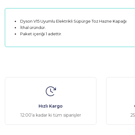
Dyson V15 Uyumlu Elektrikli Süpürge Toz Hazne Kapağı
İthal üründür.
Paket içeriği 1 adettir.
Bu ürünün fiyat bilgisi, resim, ürün açıklamalarında ve diğer ko
Görüş ve önerileriniz için teşekkür ederiz.
Ürün resmi kalitesiz, bozuk veya görüntülenemiyor.
Ürün açıklamasında eksik bilgiler bulunuyor.
Ürün bilgilerinde hatalar bulunuyor.
Hızlı Kargo
Ürün fiyatı diğer sitelerden daha pahalı.
12:00’a kadar ki tüm siparişler
25
Bu ürüne benzer farklı alternatifler olmalı.