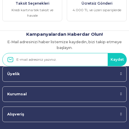
Taksit Seçenekleri
Ücretsiz Gönderi
Bu ürüne benzer farklı alternatifler olmalı.
Kredi kartına tek taksit ve
4.000 TL ve üzeri siparişlerde
havale
Kampanyalardan Haberdar Olun!
E-Mail adresinizi haber listemize kaydedin, bizi takip etmeye
Gönder
başlayın.
Kaydet
Üyelik
Kurumsal
Alışveriş