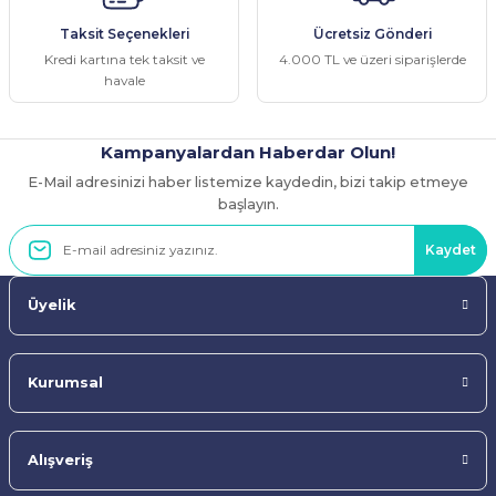
Ürün fiyatı diğer sitelerden daha pahalı.
Taksit Seçenekleri
Ücretsiz Gönderi
Bu ürüne benzer farklı alternatifler olmalı.
Kredi kartına tek taksit ve
4.000 TL ve üzeri siparişlerde
havale
Kampanyalardan Haberdar Olun!
E-Mail adresinizi haber listemize kaydedin, bizi takip etmeye
Gönder
başlayın.
Kaydet
Üyelik
Kurumsal
Alışveriş