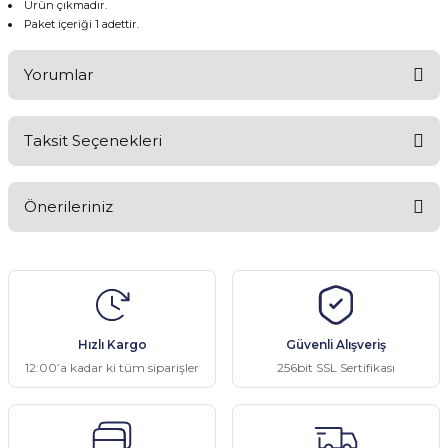
Ürün çıkmadır.
Paket içeriği 1 adettir.
Yorumlar
Taksit Seçenekleri
Bu ürüne ilk yorumu siz yapın!
Önerileriniz
Yorum Yaz
Bu ürünün fiyat bilgisi, resim, ürün açıklamalarında ve diğer
konularda yetersiz gördüğünüz noktaları öneri formunu kullanarak
tarafımıza iletebilirsiniz.
Görüş ve önerileriniz için teşekkür ederiz.
Hızlı Kargo
Güvenli Alışveriş
Ürün resmi kalitesiz, bozuk veya görüntülenemiyor.
12:00’a kadar ki tüm siparişler
256bit SSL Sertifikası
Ürün açıklamasında eksik bilgiler bulunuyor.
Ürün bilgilerinde hatalar bulunuyor.