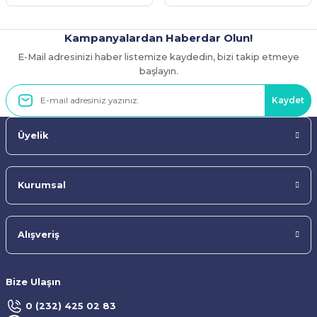
Kampanyalardan Haberdar Olun!
E-Mail adresinizi haber listemize kaydedin, bizi takip etmeye
Gönder
başlayın.
Kaydet
Üyelik
Kurumsal
Alışveriş
Bize Ulaşın
0 (232) 425 02 83