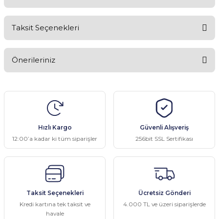
Taksit Seçenekleri
Bu ürüne ilk yorumu siz yapın!
Önerileriniz
Yorum Yaz
Bu ürünün fiyat bilgisi, resim, ürün açıklamalarında ve diğer
konularda yetersiz gördüğünüz noktaları öneri formunu kullanarak
tarafımıza iletebilirsiniz.
Görüş ve önerileriniz için teşekkür ederiz.
Hızlı Kargo
Güvenli Alışveriş
Ürün resmi kalitesiz, bozuk veya görüntülenemiyor.
12:00’a kadar ki tüm siparişler
256bit SSL Sertifikası
Ürün açıklamasında eksik bilgiler bulunuyor.
Ürün bilgilerinde hatalar bulunuyor.
Ürün fiyatı diğer sitelerden daha pahalı.
Taksit Seçenekleri
Ücretsiz Gönderi
Bu ürüne benzer farklı alternatifler olmalı.
Kredi kartına tek taksit ve
4.000 TL ve üzeri siparişlerde
havale