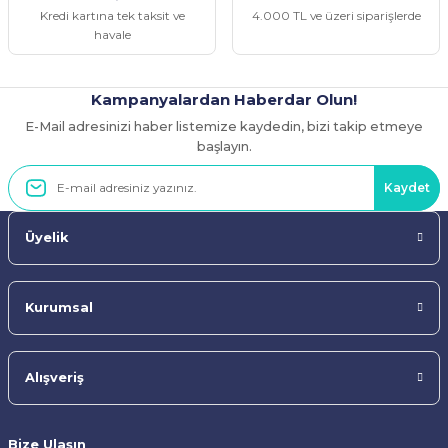
Kredi kartına tek taksit ve
4.000 TL ve üzeri siparişlerde
havale
Kampanyalardan Haberdar Olun!
E-Mail adresinizi haber listemize kaydedin, bizi takip etmeye
Gönder
başlayın.
Kaydet
Üyelik
Kurumsal
Alışveriş
Bize Ulaşın