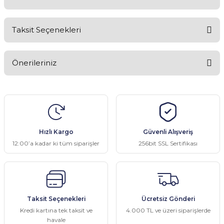
Taksit Seçenekleri
Bu ürüne ilk yorumu siz yapın!
Önerileriniz
Yorum Yaz
Bu ürünün fiyat bilgisi, resim, ürün açıklamalarında ve diğer
konularda yetersiz gördüğünüz noktaları öneri formunu kullanarak
tarafımıza iletebilirsiniz.
Görüş ve önerileriniz için teşekkür ederiz.
Hızlı Kargo
Güvenli Alışveriş
Ürün resmi kalitesiz, bozuk veya görüntülenemiyor.
12:00’a kadar ki tüm siparişler
256bit SSL Sertifikası
Ürün açıklamasında eksik bilgiler bulunuyor.
Ürün bilgilerinde hatalar bulunuyor.
Ürün fiyatı diğer sitelerden daha pahalı.
Taksit Seçenekleri
Ücretsiz Gönderi
Bu ürüne benzer farklı alternatifler olmalı.
Kredi kartına tek taksit ve
4.000 TL ve üzeri siparişlerde
havale