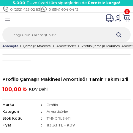
5.000 TL
ve üzeri tüm siparişlerinizde
ücretsiz kargo!
Geri Dön
Geri Dön
Geri Dön
Geri Dön
Geri Dön
Geri Dön
Geri Dön
Geri Dön
Geri Dön
Geri Dön
Geri Dön
Geri Dön
0 (232) 425 02 83
0 (554) 604 04 12
0
Süpürge
kinesi
inesi
aver
rmosifon
dalga Ocak/Aspiratör
çaları
k Parçalar
rı
ar
tları
 Çeşitleri
i
rı
i
ektörü
Anasayfa
Çamaşır Makinesi
Amortisörler
Profilo Çamaşır Makinesi Amortis
ları
mak Çeşitleri
ri
kanlar
i
şitleri
arı
rı
ermostatları
ervane Çeşitleri
itleri
ik Çeşitleri
ri
rı
aları
Profilo Çamaşır Makinesi Amortisör Tamir Takımı 2'li
kanlar
i
eri
ır Borular
eri
ek Parçaları
ı
arçaları
edek Parçaları
100,00 ₺
KDV Dahil
ı
eşitleri
ri
esi Parçaları
eri
ları
 Kabloları
Marka
Profilo
arı
ta
umları
arı
Kategori
Amortisörler
Stok Kodu
TMNGRLSN41
Fiyat
83,33 TL + KDV
eri
ntaları
ları
eri