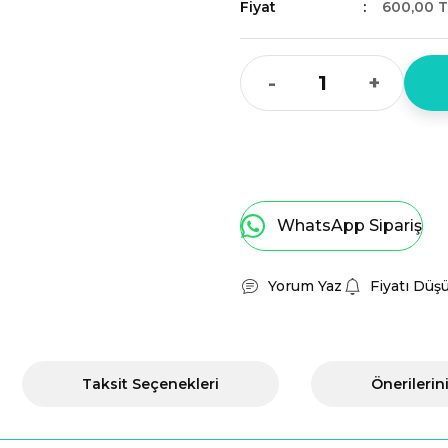
Fiyat
600,00 T
-
+
WhatsApp Sipariş
Yorum Yaz
Fiyatı Düş
Taksit Seçenekleri
Önerilerin