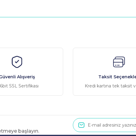
nularda yetersiz gördüğünüz noktaları öneri formunu kullanarak tarafımız
Bu ürüne ilk yorumu siz yapın!
Yorum Yaz
Güvenli Alışveriş
Taksit Seçenekle
6bit SSL Sertifikası
Kredi kartına tek taksit 
 etmeye başlayın.
Gönder