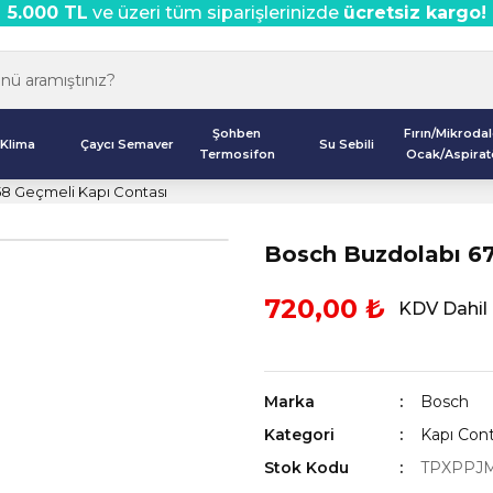
5.000 TL
ve üzeri tüm siparişlerinizde
ücretsiz kargo!
Şohben
Fırın/Mikroda
Klima
Çaycı Semaver
Su Sebili
Termosifon
Ocak/Aspirat
58 Geçmeli Kapı Contası
Bosch Buzdolabı 67
720,00 ₺
KDV Dahil
Marka
Bosch
Kategori
Kapı Cont
Stok Kodu
TPXPPJM